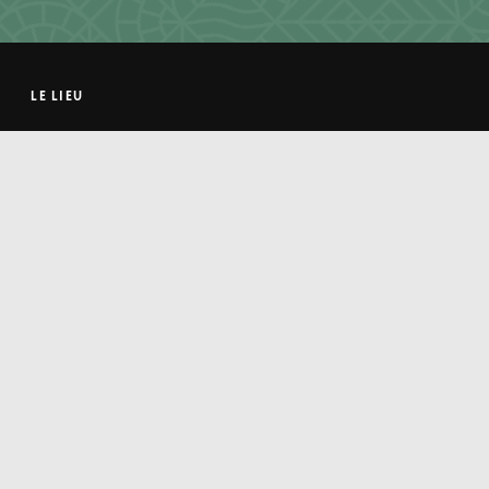
LE LIEU
Histoire
Projet culturel
Forêt de Saoû
Équipe et partenaires
EXPOSITIONS ET ACTIVITÉS
Expositions
Événements et activités
Billetterie des activités
INFOS PRATIQUES
Horaires et tarifs