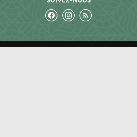
LE LIEU
Histoire
Projet culturel
Forêt de Saoû
Équipe et partenaires
EXPOSITIONS ET ACTIVITÉS
Expositions
Événements et activités
Billetterie des activités