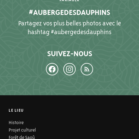
PARTAGER
#AUBERGEDESDAUPHINS
Partagez vos plus belles photos avec le
hashtag #aubergedesdauphins
SUIVEZ-NOUS
LE LIEU
Histoire
Projet culturel
Forêt de Saoû