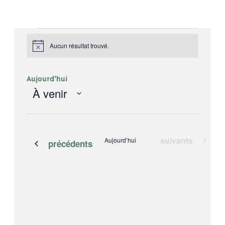
Évènements
Aucun résultat trouvé.
Notice
Aujourd’hui
À venir
Sélectionnez
la
date
Évènements
suivants
Aujourd’hui
Évènements
précédents