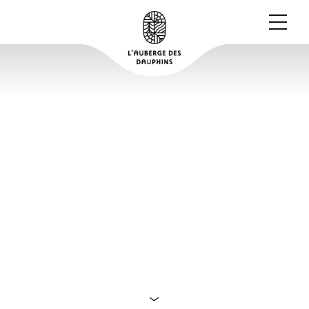
LES ENS DU
DÉPARTEMENT DE LA
DRÔME : LE SENTIER
DU KARST À FONT
D’URLE