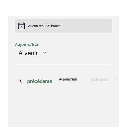
Évènements
Aucun résultat trouvé.
Notice
Aujourd’hui
À venir
Sélectionnez
la
date
Évènements
suivants
Aujourd’hui
Évènements
précédents