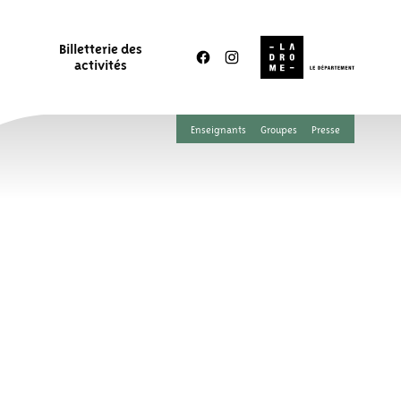
Billetterie des
activités
Enseignants
Groupes
Presse
 DORÉMUS