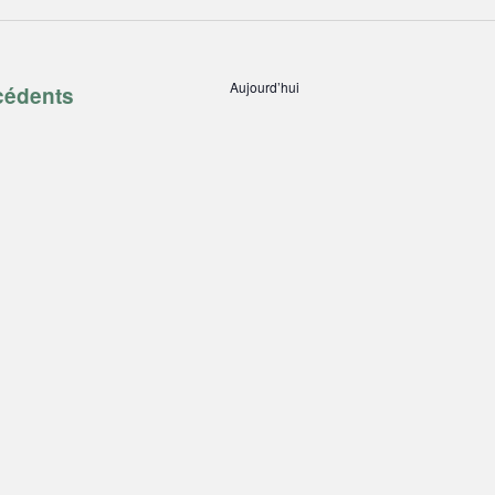
Aujourd’hui
nements
cédents