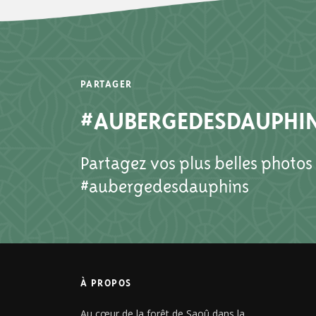
PARTAGER
#AUBERGEDESDAUPHI
Partagez vos plus belles photos
#aubergedesdauphins
À PROPOS
Au cœur de la forêt de Saoû dans la