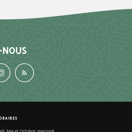
-NOUS
ORAIRES
ril, Mai et Octobre: mercredi,