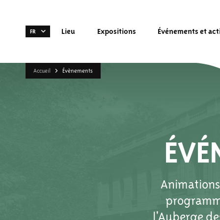
Lieu
Expositions
Événements et act
FR
Accueil
Évènements
ÉVÉ
Animations,
programmat
l'Auberge de