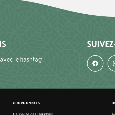
NS
SUIVEZ
 avec le hashtag
COORDONNÉES
H
L’Auberge des Dauphins
Av