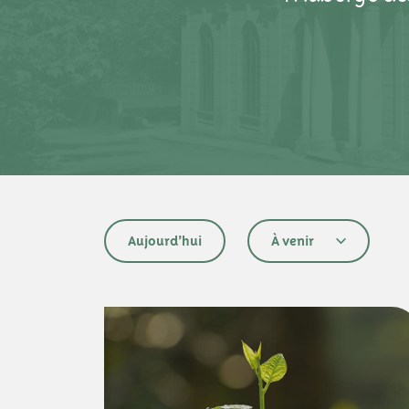
Évènements
Aujourd’hui
À venir
Sélectionnez
une
date.